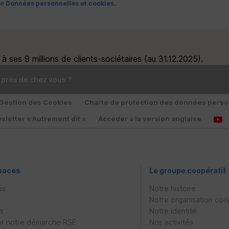
ge
Données personnelles et cookies
.
 ses 9 millions de clients-sociétaires (au 31.12.2025).
 près de chez vous ?
Gestion des Cookies
Charte de protection des données perso
sletter « Autrement dit »
Accéder à la version anglaise
paces
Le groupe coopératif
és
Notre histoire
Notre organisation coo
es
Notre identité
r notre démarche
RSE
Nos activités