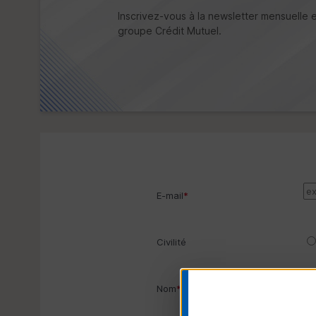
Inscrivez-vous à la newsletter mensuelle et
groupe Crédit Mutuel.
E-mail
*
Civilité
Nom
*