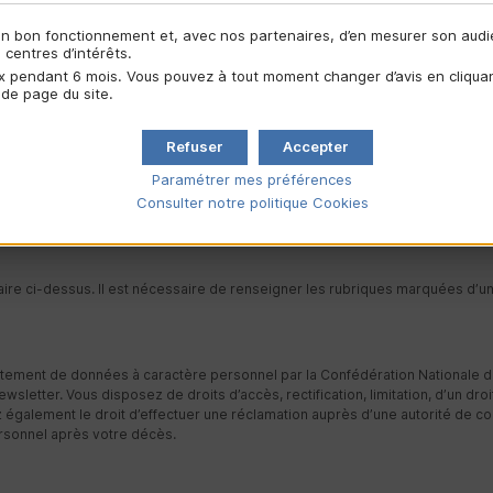
son bon fonctionnement et, avec nos partenaires, d’en mesurer son aud
centres d’intérêts.
 pendant 6 mois. Vous pouvez à tout moment changer d’avis en cliquant
 de page du site.
 newsletter du groupe Crédit Mutuel « Autrement dit »
Refuser
Accepter
Paramétrer mes préférences
Consulter notre politique
Cookies
aire ci-dessus. Il est nécessaire de renseigner les rubriques marquées d’un 
aitement de données à caractère personnel par la Confédération Nationale du
wsletter. Vous disposez de droits d’accès, rectification, limitation, d’un dro
également le droit d’effectuer une réclamation auprès d’une autorité de cont
ersonnel après votre décès.