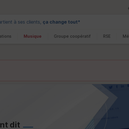
tient à ses clients,
ça change tout*
ations
Musique
Groupe coopératif
RSE
Mé
t dit