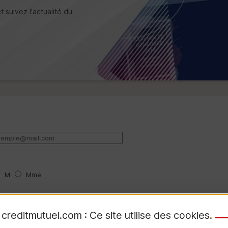
 suivez l'actualité du
M
Mme
creditmutuel.com : Ce site utilise des
cookies
.