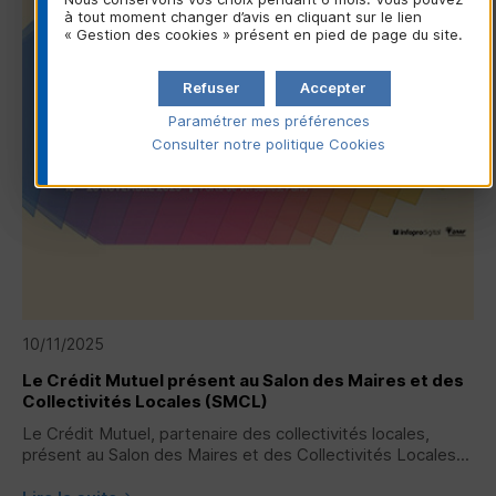
à tout moment changer d’avis en cliquant sur le lien
« Gestion des cookies » présent en pied de page du site.
Refuser
Accepter
Paramétrer mes préférences
Consulter notre politique
Cookies
10/11/2025
Le Crédit Mutuel présent au Salon des Maires et des
Collectivités Locales (
SMCL
)
Le Crédit Mutuel, partenaire des collectivités locales,
présent au Salon des Maires et des Collectivités Locales...