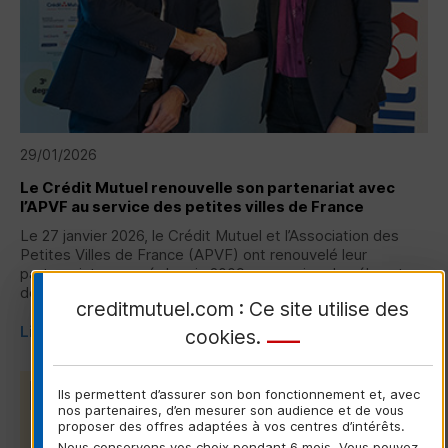
29/01/2026
Le Crédit Mutuel renouvelle son partenariat avec
l’
APVF
au service des petites villes de France
Le 27 janvier 2026, le Crédit Mutuel et l’Association des
Petites Villes de France (
APVF
) ont renouvelé leur
partenariat, engagé depuis 2009, au service des élus et
des territoires...
creditmutuel.com : Ce site utilise des
Lire la suite
cookies
.
Ils permettent d’assurer son bon fonctionnement et, avec
LOGEMENTS ET COLLECTIVITÉS LOCALES
nos partenaires, d’en mesurer son audience et de vous
proposer des offres adaptées à vos centres d’intérêts.
Nous conservons vos choix pendant 6 mois. Vous pouvez