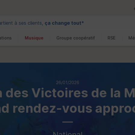
tient à ses clients,
ça change tout*
ations
Musique
Groupe coopératif
RSE
Mé
26/01/2026
 des Victoires de la M
d rendez-vous appro
National