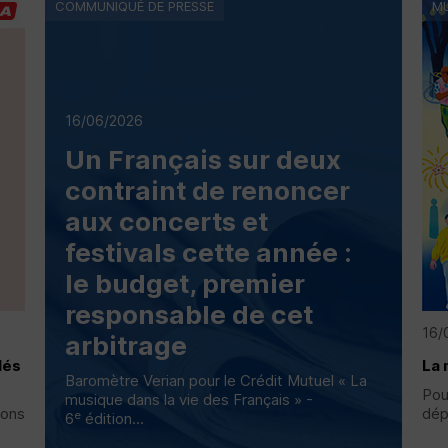
COMMUNIQUÉ DE PRESSE
MU
16/06/2026
Un Français sur deux
contraint de renoncer
aux concerts et
festivals cette année :
le budget, premier
responsable de cet
16/
arbitrage
lés
La 
Baromètre Verian pour le Crédit Mutuel « La
Pou
musique dans la vie des Français » -
ions
dép
e
6
édition...