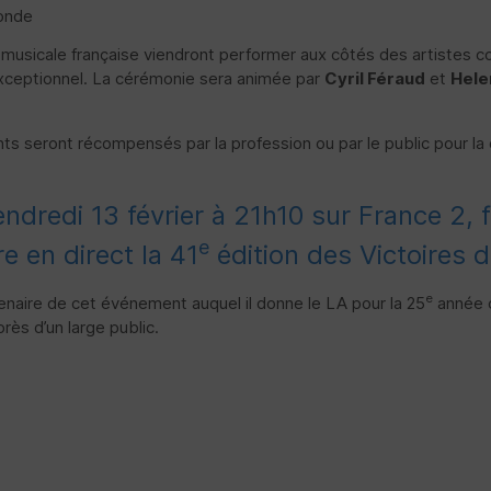
monde
usicale française viendront performer aux côtés des artistes con
 exceptionnel. La cérémonie sera animée par
Cyril Féraud
et
Hele
nts seront récompensés par la profession ou par le public pour la
dredi 13 février à 21h10 sur France 2, 
e
re en direct la 41
édition des Victoires d
e
tenaire de cet événement auquel il donne le LA pour la 25
année c
rès d’un large public.