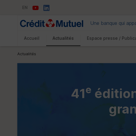
EN
Une banque qui appar
Accueil
Actualités
Espace presse / Public
Vous êtes ici:
Actualités
e
41
édition
gran