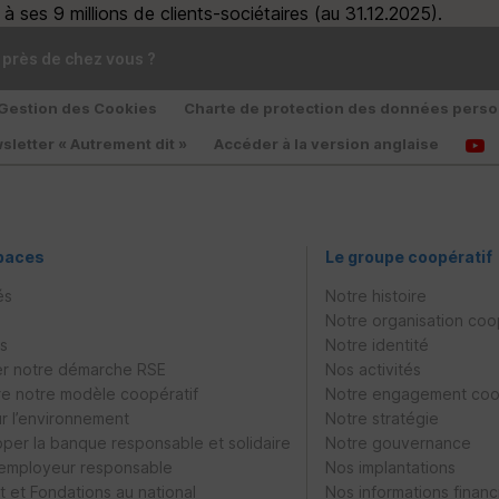
 ses 9 millions de clients-sociétaires (au 31.12.2025).
 près de chez vous ?
Gestion des Cookies
Charte de protection des données perso
sletter « Autrement dit »
Accéder à la version anglaise
paces
Le groupe coopératif
és
Notre histoire
Notre organisation coo
es
Notre identité
r notre démarche
RSE
Nos activités
e notre modèle coopératif
Notre engagement coo
ur l’environnement
Notre stratégie
per la banque responsable et solidaire
Notre gouvernance
 employeur responsable
Nos implantations
 et Fondations au national
Nos informations financ