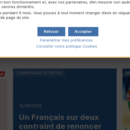
À découvrir :
son bon fonctionnement et, avec nos partenaires, d’en mesurer son aud
centres d’intérêts.
 pendant 6 mois. Vous pouvez à tout moment changer d’avis en cliquant
Les actualités musique
 de page du site.
La musique au Crédit Mutuel
Refuser
Accepter
Pour aller plus loin
Paramétrer mes préférences
Consulter notre politique
Cookies
COMMUNIQUÉ DE PRESSE
MU
16/06/2026
Un Français sur deux
contraint de renoncer