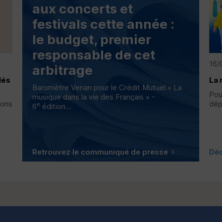
aux concerts et
festivals cette année :
le budget, premier
responsable de cet
16/
arbitrage
lés
La 
Baromètre Verian pour le Crédit Mutuel « La
Pou
musique dans la vie des Français » -
ions
dép
e
6
édition...
Retrouvez le communiqué de presse
Déc