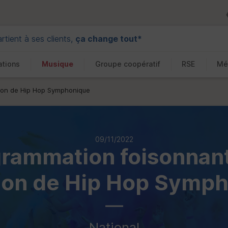
tient à ses clients,
ça change tout*
ations
Musique
Groupe coopératif
RSE
Mé
tion de Hip Hop Symphonique
09/11/2022
rammation foisonnant
ion de Hip Hop Symp
National