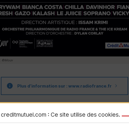
 : ©Mouv
Plus d’information sur : www.radiofrance.fr
creditmutuel.com : Ce site utilise des
cookies
.