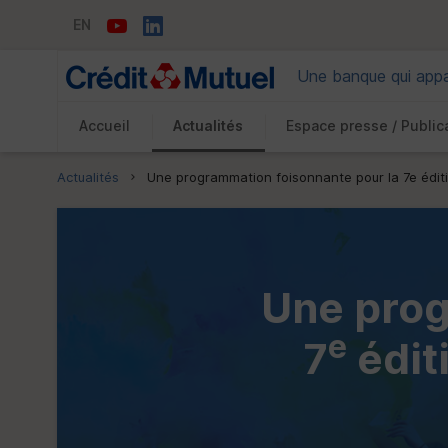
EN
Une banque qui appar
Accueil
Actualités
Espace presse / Public
Vous êtes ici:
Actualités
Une programmation foisonnante pour la 7e édi
Une prog
e
7
édit