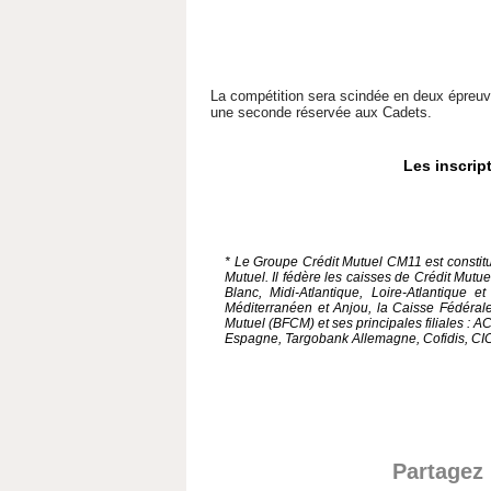
La compétition sera scindée en deux épreuv
une seconde réservée aux Cadets.
Les inscrip
* Le Groupe Crédit Mutuel CM11 est constit
Mutuel. Il fédère les caisses de Crédit Mutu
Blanc, Midi-Atlantique, Loire-Atlantique 
Méditerranéen et Anjou, la Caisse Fédéral
Mutuel (BFCM) et ses principales filiales :
Espagne, Targobank Allemagne, Cofidis, CI
Partagez 