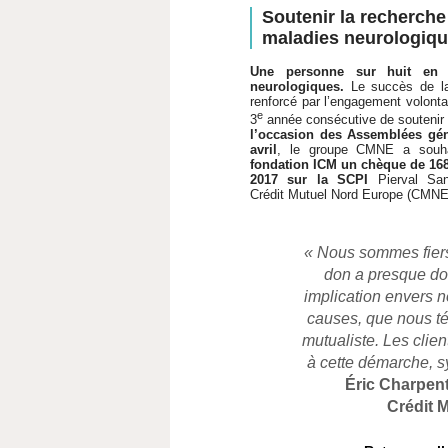
Soutenir la recherche
maladies neurologiq
Une personne sur huit en 
neurologiques.
Le succès de la
renforcé par l’engagement volont
e
3
année consécutive de soutenir 
l’occasion des Assemblées géné
avril
, le groupe CMNE a souha
fondation ICM un chèque de 168 
2017 sur la SCPI
Pierval San
Crédit Mutuel Nord Europe (CMNE
« Nous sommes fiers 
don a presque dou
implication envers n
causes, que nous t
mutualiste. Les clien
à cette démarche, s
Éric Charpent
Crédit 