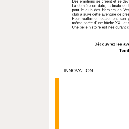
Des émotions se créent et se déve
La dernière en date, la finale de 
pour le club des Herbiers en Ven
club a suivi cette aventure de prè
Pour réaffirmer localement son p
même parée d’une bâche XXL et d’
Une belle histoire est née durant
Découvrez les av
Terr
INNOVATION