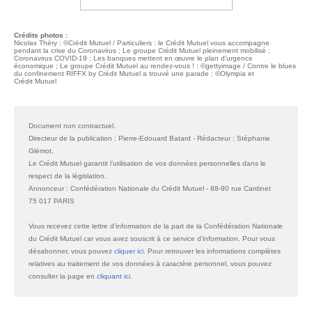
Crédits photos :
Nicolas Théry : ©Crédit Mutuel / Particuliers : le Crédit Mutuel vous accompagne
pendant la crise du Coronavirus ; Le groupe Crédit Mutuel pleinement mobilisé ;
Coronavirus COVID-19 ; Les banques mettent en œuvre le plan d’urgence
économique ; Le groupe Crédit Mutuel au rendez-vous ! : ©gettyimage / Contre le blues
du confinement RIFFX by Crédit Mutuel a trouvé une parade : ©Olympia et
Crédit Mutuel
Document non contractuel.
Directeur de la publication : Pierre-Edouard Batard - Rédacteur : Stéphanie
Glémot.
Le Crédit Mutuel garantit l’utilisation de vos données personnelles dans le
respect de la législation.
Annonceur : Confédération Nationale du Crédit Mutuel - 88-90 rue Cardinet
75 017 PARIS
Vous recevez cette lettre d’information de la part de la Confédération Nationale
du Crédit Mutuel car vous avez souscrit à ce service d’information. Pour vous
désabonner, vous pouvez
cliquer ici
. Pour retrouver les informations complètes
relatives au traitement de vos données à caractère personnel, vous pouvez
consulter la page en
cliquant ici
.