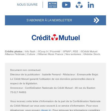
NOUS SUIVRE
S’ABONNER À LA NEWSLETTER
Crédits photos :
Info flash : ©Coop.fr | Proximité : ©FNAF |
RSE
: ©Crédit Mutuel
Alliance Fédérale | Culture : ©Warner Music France | Nos territoires : ©Adobe Stock.
Document non contractuel.
Directeur de la publication : Isabelle Ferrand - Rédacteur : Emmanuelle Bejat.
Le Crédit Mutuel garantit l’utilisation de vos données personnelles dans le
respect de la législation.
Annonceur : Confédération Nationale du Crédit Mutuel - 46 rue du Bastion
75 017 PARIS
Vous recevez cette lettre d’information de la part de la Confédération Nationale
du Crédit Mutuel car vous avez souscrit à ce service d’information. Pour vous
désabonner, vous pouvez
cliquer ici
. Pour retrouver les informations complètes