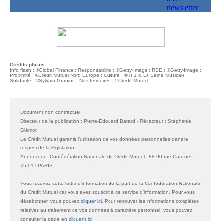
Crédits photos :
Info flash : ©Global Finance ; Responsabilité : ©Getty-Image ;
RSE
: ©Getty-Image ;
Proximité : ©Crédit Mutuel Nord Europe ; Culture : ©TF1 & La Seine Musicale ;
Solidarité : ©Sylvain Granjon ; Nos territoires : ©Crédit Mutuel
Document non contractuel.
Directeur de la publication : Pierre-Edouard Batard - Rédacteur : Stéphanie
Glémot.
Le Crédit Mutuel garantit l’utilisation de vos données personnelles dans le
respect de la législation.
Annonceur : Confédération Nationale du Crédit Mutuel - 88-90 rue Cardinet
75 017 PARIS
Vous recevez cette lettre d’information de la part de la Confédération Nationale
du Crédit Mutuel car vous avez souscrit à ce service d’information. Pour vous
désabonner, vous pouvez
cliquer ici
. Pour retrouver les informations complètes
relatives au traitement de vos données à caractère personnel, vous pouvez
consulter la page en
cliquant ici
.