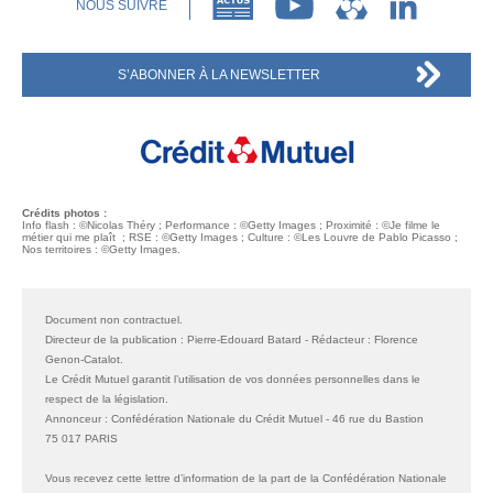
NOUS SUIVRE
S’ABONNER À LA NEWSLETTER
Crédits photos :
Info flash : ©Nicolas Théry ; Performance : ©Getty Images ; Proximité : ©Je filme le
métier qui me plaît ;
RSE
: ©Getty Images ; Culture : ©Les Louvre de Pablo Picasso ;
Nos territoires : ©Getty Images.
Document non contractuel.
Directeur de la publication : Pierre-Edouard Batard - Rédacteur : Florence
Genon-Catalot.
Le Crédit Mutuel garantit l’utilisation de vos données personnelles dans le
respect de la législation.
Annonceur : Confédération Nationale du Crédit Mutuel - 46 rue du Bastion
75 017 PARIS
Vous recevez cette lettre d’information de la part de la Confédération Nationale