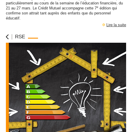
particulièrement au cours de la semaine de l’éducation financière, du
e
21 au 27 mars. Le Crédit Mutuel accompagne cette
7
édition
qui
confirme son attrait tant auprès des enfants que du personnel
éducatif.
Lire la suite
RSE