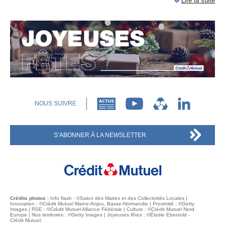
Lire la suite
NOUS SUIVRE
S’ABONNER À LA NEWSLETTER
Crédits photos :
Info flash : ©Salon des Maires et des Collectivités Locales |
Innovation : ©Crédit Mutuel Maine-Anjou, Basse-Normandie | Proximité : ©Getty
Images |
RSE
: ©Crédit Mutuel Alliance Fédérale | Culture : ©Crédit Mutuel Nord
Europe | Nos territoires : ©Getty Images | Joyeuses fêtes : ©Élodie Ebersold -
Crédit Mutuel.