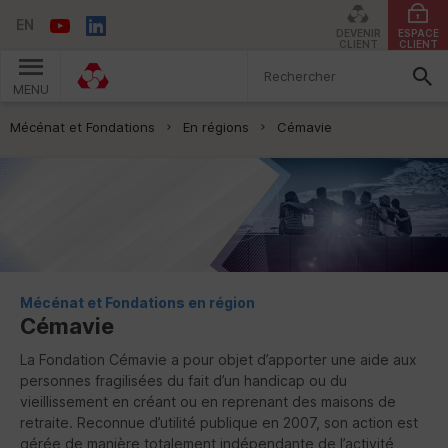
EN
DEVENIR
ESPACE
CLIENT
CLIENT
MENU
Vous êtes ici:
Mécénat et Fondations
En régions
Cémavie
Mécénat et Fondations en région
Cémavie
La Fondation Cémavie a pour objet d’apporter une aide aux
personnes fragilisées du fait d’un handicap ou du
vieillissement en créant ou en reprenant des maisons de
retraite. Reconnue d’utilité publique en 2007, son action est
gérée de manière totalement indépendante de l’activité