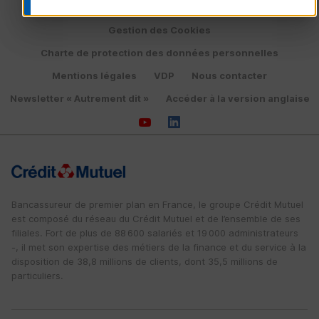
Politique de protection des données personnelles
Gestion des Cookies
Charte de protection des données personnelles
Mentions légales
VDP
Nous contacter
Newsletter « Autrement dit »
Accéder à la version anglaise
Bancassureur de premier plan en France, le groupe Crédit Mutuel
est composé du réseau du Crédit Mutuel et de l’ensemble de ses
filiales. Fort de plus de 88 600 salariés et 19 000 administrateurs
-, il met son expertise des métiers de la finance et du service à la
disposition de 38,8 millions de clients, dont 35,5 millions de
particuliers.