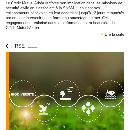
Le Crédit Mutuel Arkéa renforce son implication dans les missions de
sécurité civile en s’associant à la
SNSM
. Il soutient ses
collaborateurs bénévoles en leur accordant jusqu’à 12 jours rémunérés
par an pour intervenir ou se former au sauvetage en mer. Cet
engagement est valorisé dans la performance extra-financière du
Crédit Mutuel Arkéa.
Lire la suite
RSE