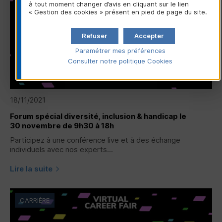
à tout moment changer d’avis en cliquant sur le lien
« Gestion des cookies » présent en pied de page du site.
Refuser
Accepter
Paramétrer mes préférences
Consulter notre politique
Cookies
18/11/2021
Forum spécial diversité, inclusion & handicap le
30 novembre de 9h30 à 18h
Participez à une conférence live et à des échange
individuels avec nos experts...
Lire la suite
CARRIÈRE