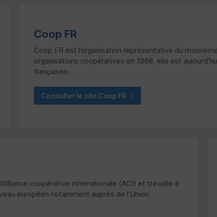
Coop
FR
Coop
FR
est l’organisation représentative du mouvemen
organisations coopératives en 1968, elle est aujourd’hu
françaises.
Consulter le site Coop
FR
Alliance coopérative internationale (
ACI
) et travaille à
niveau européen notamment auprès de l’Union