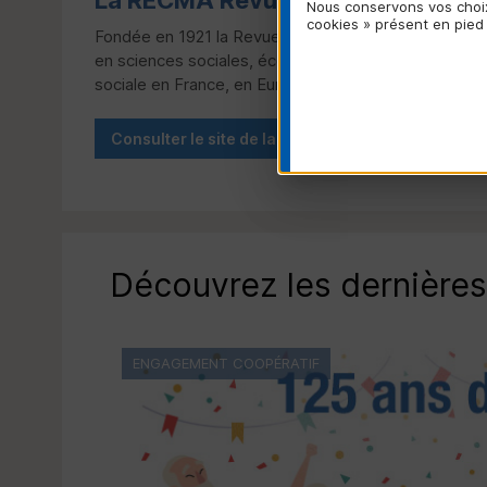
La
RECMA
Revue internationale d
Nous conservons vos choix
cookies » présent en pied
Fondée en 1921 la Revue internationale de l’économi
en sciences sociales, économiques et juridiques, po
sociale en France, en Europe et dans le monde.
Consulter le site de la
RECMA
Découvrez les dernières 
ENGAGEMENT COOPÉRATIF