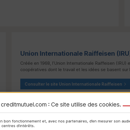
Union Internationale Raiffeisen (
IRU
Créée en 1968, l’Union Internationale Raiffeisen (
IRU
) 
coopératives dont le travail et les idées se basent sur
Consulter le site Union Internationale Raiffeisen
creditmutuel.com : Ce site utilise des
cookies
.
son bon fonctionnement et, avec nos partenaires, d’en mesurer son aud
centres d’intérêts.