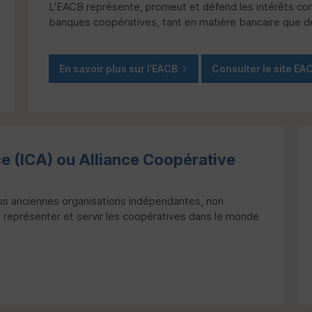
L’
EACB
représente, promeut et défend les intérêts c
banques coopératives, tant en matière bancaire que d
En savoir plus sur l’
EACB
Consulter le site
EA
ce
(
ICA
) ou Alliance Coopérative
plus anciennes organisations indépendantes, non
, représenter et servir les coopératives dans le monde