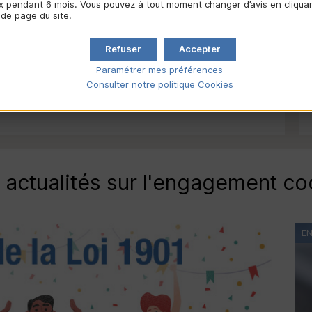
e l’économie sociale
 pendant 6 mois. Vous pouvez à tout moment changer d’avis en cliquant
 de page du site.
e sociale, suscite et diffuse des études et recherches
rtant sur les organisations coopératives et d’économie
Refuser
Accepter
Paramétrer mes préférences
Consulter notre politique
Cookies
actualités sur l'engagement co
E