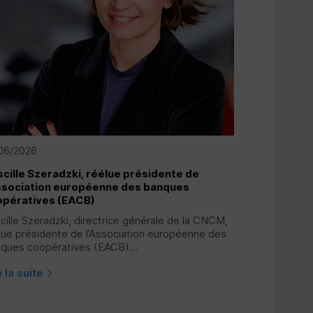
06/2026
scille Szeradzki, réélue présidente de
ssociation européenne des banques
pératives (
EACB
)
scille Szeradzki, directrice générale de la
CNCM
,
lue présidente de l’Association européenne des
ques coopératives (
EACB
)...
e la suite