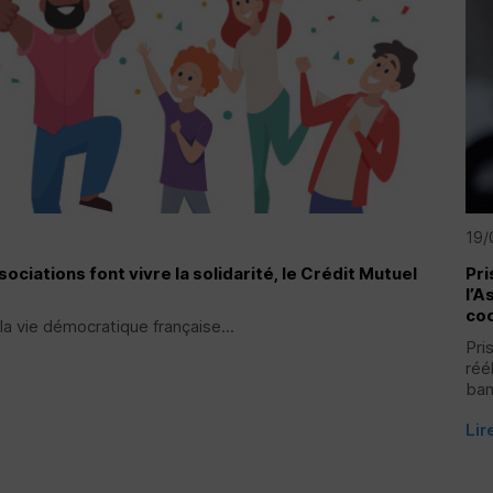
19/
ssociations font vivre la solidarité, le Crédit Mutuel
Pri
l’A
coo
la vie démocratique française...
Pri
réé
ban
Lir