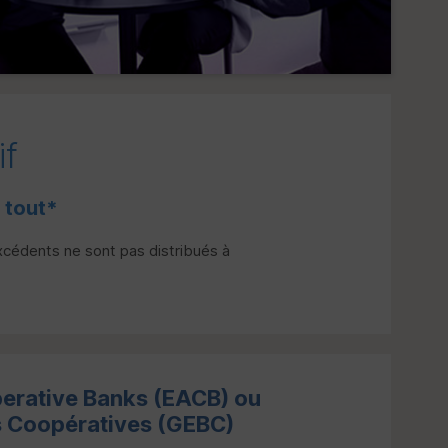
f
 tout*
excédents ne sont pas distribués à
erative Banks
(
EACB
) ou
Coopératives (
GEBC
)