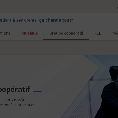
tient à ses clients,
ça change tout*
ations
Musique
Groupe coopératif
RSE
Mé
opératif
en France qu’à
vement à la promotion