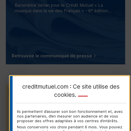
Baromètre Verian pour le Crédit Mutuel « La
e
musique dans la vie des Français » - 6
édition...
Retrouvez le communiqué de presse
creditmutuel.com : Ce site utilise des
RAPPORT ANNUEL
cookies
.
Ils permettent d’assurer son bon fonctionnement et, avec
nos partenaires, d’en mesurer son audience et de vous
proposer des offres adaptées à vos centres d’intérêts.
Nous conservons vos choix pendant 6 mois. Vous pouvez