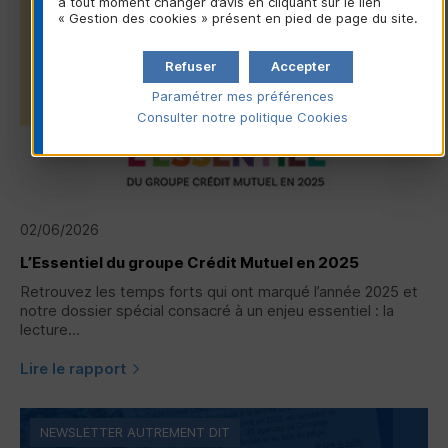
à tout moment changer d’avis en cliquant sur le lien
« Gestion des cookies » présent en pied de page du site.
Refuser
Accepter
Paramétrer mes préférences
Consulter notre politique
Cookies
02/06/2026
L’Essentiel du groupe Crédit Mutuel en 2025
Retrouvez les temps forts qui ont marqué l’année 2025 et
notre dossier spécial consacré à un enjeu essentiel : la
lecture...
Lire le rapport
NEWSLETTER AUTREMENT DIT