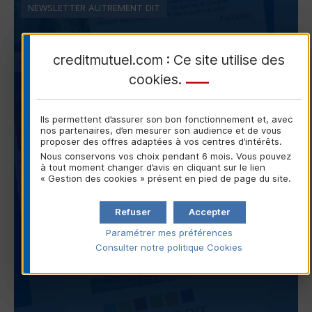
NEWSLETTER AUTREMENT DIT
01/06/2026
creditmutuel.com : Ce site utilise des
Dividende sociétal :
cookies
.
Crédit Mutuel Alliance
Fédérale donne la parole à
Ils permettent d’assurer son bon fonctionnement et, avec
ses sociétaires
nos partenaires, d’en mesurer son audience et de vous
proposer des offres adaptées à vos centres d’intérêts.
Le groupe Crédit Mutuel publie son rapport
Nous conservons vos choix pendant 6 mois. Vous pouvez
à tout moment changer d’avis en cliquant sur le lien
financier 2025
« Gestion des cookies » présent en pied de page du site.
Le Crédi Mutuel Océan investit 45 M€ pour
faciliter l’accès au logement
Refuser
Accepter
Chaque voix compte
Paramétrer mes préférences
Consulter notre politique
Cookies
Transition écologique : Un premier baromètre met
en lumière les difficultés des
TPE-PME
...