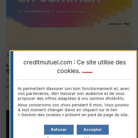
10/11/2025
creditmutuel.com : Ce site utilise des
Le Crédit Mutuel présent au Salon des Maires et des
cookies
.
Collectivités Locales (
SMCL
)
Le Crédit Mutuel, partenaire des collectivités locales,
présent au Salon des Maires et des Collectivités Locales...
Ils permettent d’assurer son bon fonctionnement et, avec
nos partenaires, d’en mesurer son audience et de vous
Lire la suite
proposer des offres adaptées à vos centres d’intérêts.
Nous conservons vos choix pendant 6 mois. Vous pouvez
à tout moment changer d’avis en cliquant sur le lien
« Gestion des cookies » présent en pied de page du site.
LOGEMENTS ET COLLECTIVITÉS LOCALES
Refuser
Accepter