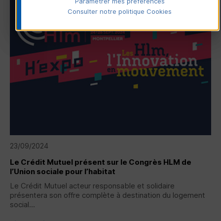
Paramétrer mes préférences
Consulter notre politique
Cookies
23/09/2024
Le Crédit Mutuel présent sur le Congrès HLM de
l’Union sociale pour l’habitat
Le Crédit Mutuel acteur responsable et solidaire
présentera son offre complète à destination du logement
social...