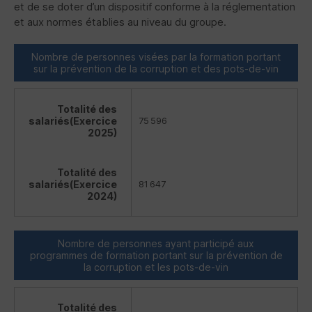
et de se doter d’un dispositif conforme à la réglementation
et aux normes établies au niveau du groupe.
Nombre de personnes visées par la formation portant
sur la prévention de la corruption et des pots‑de‑vin
Totalité des
salariés
(Exercice
75 596
2025)
Totalité des
salariés
(Exercice
81 647
2024)
Nombre de personnes ayant participé aux
programmes de formation portant sur la prévention de
la corruption et les pots‑de‑vin
Totalité des