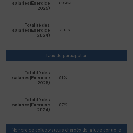
salariés
(Exercice
68 964
2025)
Totalité des
salariés
(Exercice
71 166
2024)
Taux de participation
Totalité des
salariés
(Exercice
91 %
2025)
Totalité des
salariés
(Exercice
87 %
2024)
Nombre de collaborateurs chargés de la lutte contre le