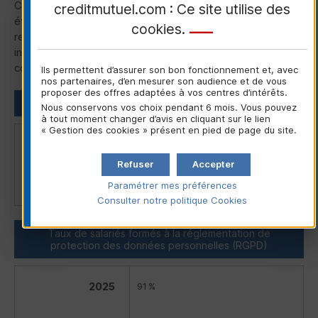
CNIL
...), et des formations auprès des collaborateurs ont
creditmutuel.com : Ce site utilise des
été déployés au sein du groupe de façon à garantir le
cookies
.
respect des principes consacrés tant dans les relations
intragroupes qu’avec les sociétaires-clients et les
cocontractants professionnels.
Ils permettent d’assurer son bon fonctionnement et, avec
nos partenaires, d’en mesurer son audience et de vous
proposer des offres adaptées à vos centres d’intérêts.
Protection des données personnelles
Nous conservons vos choix pendant 6 mois. Vous pouvez
à tout moment changer d’avis en cliquant sur le lien
« Gestion des cookies » présent en pied de page du site.
2025
Refuser
Accepter
2024
Paramétrer mes préférences
Consulter notre politique
Cookies
Taux de salariés formés à la réglementation de
protection des données personnelles (
RGPD
)
2025
91 %