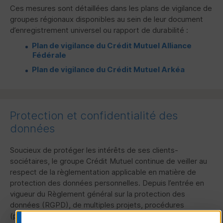
Ces mesures sont détaillées dans les plans de vigilance de
groupes régionaux disponibles au sein de leur document
d’enregistrement universel ou rapport de durabilité :
Plan de vigilance du Crédit Mutuel Alliance
Fédérale
Plan de vigilance du Crédit Mutuel Arkéa
Protection et confidentialité des
données
Soucieux de protéger les intérêts de ses clients-
sociétaires, le groupe Crédit Mutuel continue de veiller au
respect de la règlementation applicable en matière de
protection des données personnelles. Depuis l’entrée en
vigueur du Règlement général sur la protection des
données (
RGPD
), de multiples projets, procédures
(politiques de confidentialité, suivi des réclamations