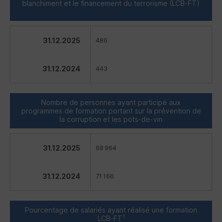
blanchiment et le financement du terrorisme (
LCB‑FT
)
(en
ETP
)
31.12.2025
486
31.12.2024
443
Nombre de personnes ayant participé aux
programmes de formation portant sur la prévention de
la corruption et les pots‑de‑vin
31.12.2025
68 964
31.12.2024
71 166
Pourcentage de salariés ayant réalisé une formation
1
LCB‑FT