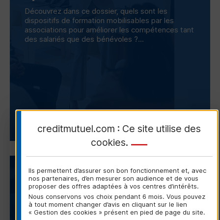
Découvrez dans ce dossier, quels sont les
dispositifs de formation mobilisables par les
associations pour améliorer les compétences tant
des salariés que des bénévoles ?...
Consulter la lettre
creditmutuel.com : Ce site utilise des
cookies
.
LETTRE PARTENAIRE ASSOCIATIONS
Ils permettent d’assurer son bon fonctionnement et, avec
nos partenaires, d’en mesurer son audience et de vous
proposer des offres adaptées à vos centres d’intérêts.
04/11/2025
Nous conservons vos choix pendant 6 mois. Vous pouvez
à tout moment changer d’avis en cliquant sur le lien
Novembre 2025 -
« Gestion des cookies » présent en pied de page du site.