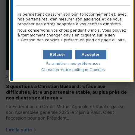
Ils permettent d’assurer son bon fonctionnement et, avec
nos partenaires, d’en mesurer son audience et de vous
proposer des offres adaptées à vos centres d’intérêts.
Nous conservons vos choix pendant 6 mois. Vous pouvez
à tout moment changer d’avis en cliquant sur le lien
« Gestion des cookies » présent en pied de page du site.
Refuser
Accepter
Paramétrer mes préférences
Consulter notre politique
Cookies
28/05/2025
3 questions à Christian Guilbard : « face aux
difficultés, être un partenaire stable, au plus près de
nos clients sociétaires »
La Fédération du Crédit Mutuel Agricole et Rural organise
son Assemblée générale 2025 le 2 juin à Paris. C'est
l'occasion pour son Président...
Lire la suite