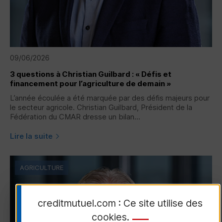
09/06/2026
3 questions à Christian Guilbard : « Défis et
financement pour l’agriculture de demain »
L’année écoulée a été marquée par des défis majeurs pour
le secteur agricole. Christian Guilbard, Président de la
Fédération du CMAR dresse un bilan...
Lire la suite
AGRICULTURE
creditmutuel.com : Ce site utilise des
cookies
.