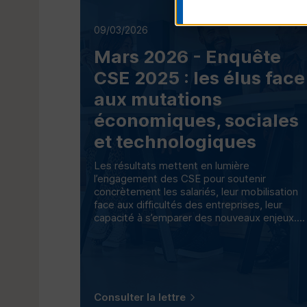
09/03/2026
Mars 2026 - Enquête
CSE
2025 : les élus face
aux mutations
économiques, sociales
et technologiques
Les résultats mettent en lumière
l’engagement des
CSE
pour soutenir
concrètement les salariés, leur mobilisation
face aux difficultés des entreprises, leur
capacité à s’emparer des nouveaux enjeux....
Consulter la lettre