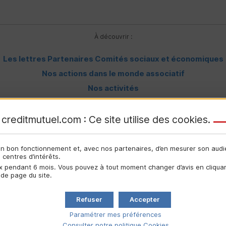
À découvrir :
Les lettres Partenaires Comités sociaux et économiques
Nos actions dans le monde associatif
Nos activités
Associathèque – La base de connaissances associatives
creditmutuel.com : Ce site utilise des
cookies
.
Pour aller plus loin
son bon fonctionnement et, avec nos partenaires, d’en mesurer son aud
centres d’intérêts.
 pendant 6 mois. Vous pouvez à tout moment changer d’avis en cliquant
 de page du site.
LETTRE PARTENAIRE COMITÉS SOCIAUX ET
Refuser
Accepter
ÉCONOMIQUES
Paramétrer mes préférences
Consulter notre politique
Cookies