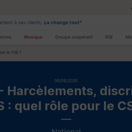
tient à ses clients,
ça change tout*
ations
Musique
Groupe coopératif
RSE
Mé
our le CSE ?
08/06/2026
- Harcèlements, discr
S
: quel rôle pour le
C
National