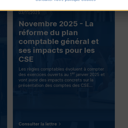
03/11/2025
Novembre 2025 - La
réforme du plan
comptable général et
ses impacts pour les
CSE
Les règles comptables évoluent à compter
er
des exercices ouverts au 1
janvier 2025 et
vont avoir des impacts concrets sur la
présentation des comptes des
CSE
...
Consulter la lettre