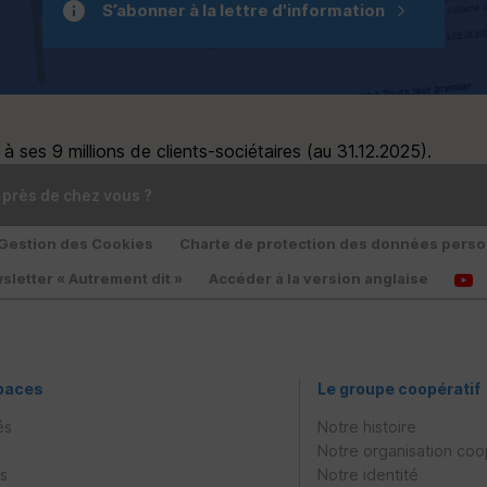
S’abonner à la lettre d'information
 ses 9 millions de clients-sociétaires (au 31.12.2025).
 près de chez vous ?
Gestion des Cookies
Charte de protection des données perso
sletter « Autrement dit »
Accéder à la version anglaise
paces
Le groupe coopératif
és
Notre histoire
Notre organisation coo
es
Notre identité