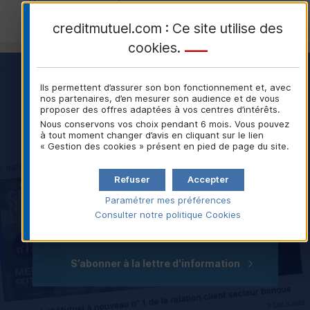
5
Banque de France
creditmutuel.com : Ce site utilise des
cookies
.
Ils permettent d’assurer son bon fonctionnement et, avec
nos partenaires, d’en mesurer son audience et de vous
Lettre d'information
proposer des offres adaptées à vos centres d’intérêts.
Nous conservons vos choix pendant 6 mois. Vous pouvez
à tout moment changer d’avis en cliquant sur le lien
« Gestion des cookies » présent en pied de page du site.
Ne ratez aucune publication
Refuser
Accepter
Abonnez-vous à « Autrement dit », la lettre d'information
du groupe Crédit Mutuel
Paramétrer mes préférences
Consulter notre politique
Cookies
S’abonner à la lettre d'information