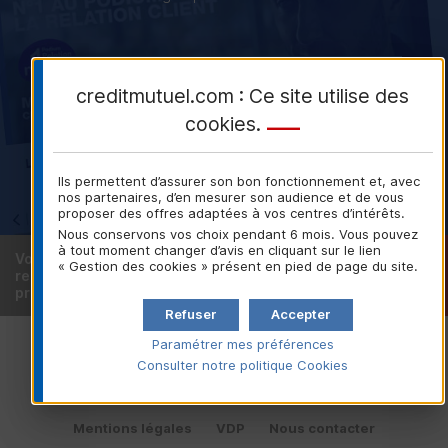
S’abonner à la lettre d'information
creditmutuel.com : Ce site utilise des
cookies
.
Ils permettent d’assurer son bon fonctionnement et, avec
nos partenaires, d’en mesurer son audience et de vous
proposer des offres adaptées à vos centres d’intérêts.
Nous conservons vos choix pendant 6 mois. Vous pouvez
à tout moment changer d’avis en cliquant sur le lien
Vous êtes déjà client ou
Trouver votre
« Gestion des cookies » présent en pied de page du site.
recherchez une caisse locale
caisse locale
près de chez vous ?
Refuser
Accepter
Politique de protection des données personnelles
Paramétrer mes préférences
Gestion des Cookies
Consulter notre politique
Cookies
Charte de protection des données personnelles
Mentions légales
VDP
Nous contacter