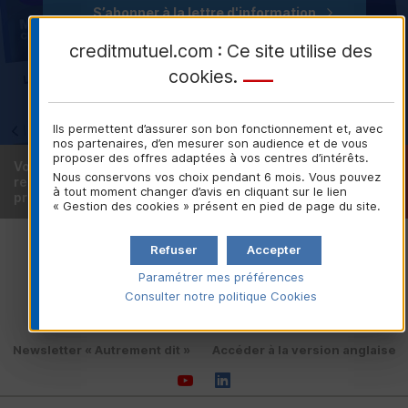
S’abonner à la lettre d'information
creditmutuel.com : Ce site utilise des
cookies
.
Ils permettent d’assurer son bon fonctionnement et, avec
nos partenaires, d’en mesurer son audience et de vous
proposer des offres adaptées à vos centres d’intérêts.
Vous êtes déjà client ou
Trouver votre
Nous conservons vos choix pendant 6 mois. Vous pouvez
recherchez une caisse locale
caisse locale
à tout moment changer d’avis en cliquant sur le lien
près de chez vous ?
« Gestion des cookies » présent en pied de page du site.
Politique de protection des données personnelles
Refuser
Accepter
Gestion des Cookies
Paramétrer mes préférences
Charte de protection des données personnelles
Consulter notre politique
Cookies
Mentions légales
VDP
Nous contacter
Newsletter « Autrement dit »
Accéder à la version anglaise