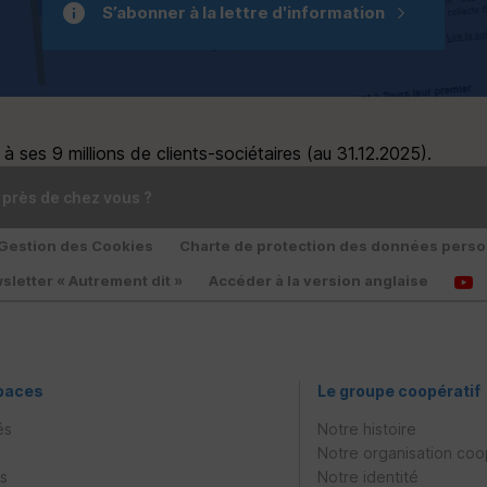
S’abonner à la lettre d'information
 ses 9 millions de clients-sociétaires (au 31.12.2025).
 près de chez vous ?
Gestion des Cookies
Charte de protection des données perso
sletter « Autrement dit »
Accéder à la version anglaise
paces
Le groupe coopératif
és
Notre histoire
Notre organisation coo
es
Notre identité