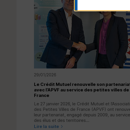
29/01/2026
Le Crédit Mutuel renouvelle son partenaria
avec l’
APVF
au service des petites villes de
France
Le 27 janvier 2026, le Crédit Mutuel et l’Associat
des Petites Villes de France (
APVF
) ont renouv
leur partenariat, engagé depuis 2009, au servic
des élus et des territoires...
Lire la suite