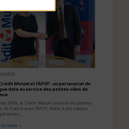
04/2025
Crédit Mutuel et l’
APVF
: un partenariat de
gue date au service des petites villes de
ance
uis 2009, le Crédit Mutuel soutient les petites
es de France avec l’
APVF
, fidèle à ses valeurs
pératives...
e la suite