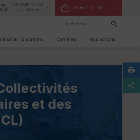
DEVENIR CLIENT
ESPACE CLIENT
du Crédit Mutuel
cénat et Fondations
Carrières
Nos actions
)
Collectivités
ires et des
MCL)