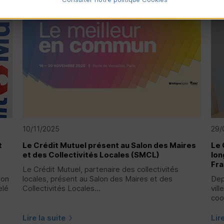
10/11/2025
29/
t
Le Crédit Mutuel présent au Salon des Maires
Le 
et des Collectivités Locales (
SMCL
)
lon
Fr
Le Crédit Mutuel, partenaire des collectivités
ion
locales, présent au Salon des Maires et des
Dep
elé
Collectivités Locales...
vill
e
coo
Lire la suite
Lir