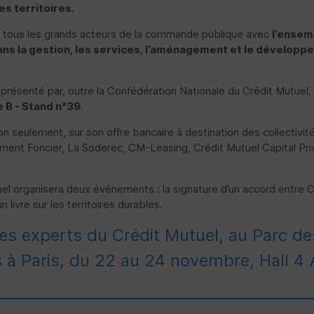
s territoires.
et tous les grands acteurs de la commande publique avec
l’ensem
dans la gestion, les services, l’aménagement et le dévelop
présenté par, outre la Confédération Nationale du Crédit Mutuel,
ée B - Stand n°39
.
seulement, sur son offre bancaire à destination des collectivités 
ent Foncier, La Soderec, CM-Leasing, Crédit Mutuel Capital Privé 
utuel organisera deux événements : la signature d’un accord ent
livre sur les territoires durables.
es experts du Crédit Mutuel, au Parc de
s à Paris, du 22 au 24 novembre, Hall 4