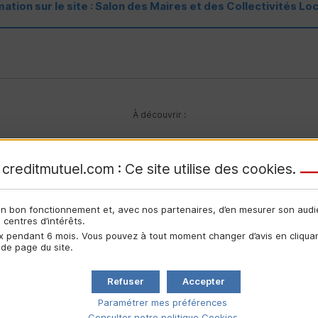
mation sur le site : Salon des Maires et des Collectivités Loc
À découvrir :
Nos activités
creditmutuel.com : Ce site utilise des
cookies
.
Pour aller plus loin
son bon fonctionnement et, avec nos partenaires, d’en mesurer son aud
centres d’intérêts.
 pendant 6 mois. Vous pouvez à tout moment changer d’avis en cliquant
 de page du site.
LOGEMENTS ET COLLECTIVITÉS LOCALES
LO
Refuser
Accepter
Paramétrer mes préférences
Consulter notre politique
Cookies