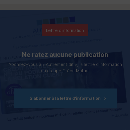
Lettre d'information
Ne ratez aucune publication
Abonnez-vous à « Autrement dit », la lettre d'information
du groupe Crédit Mutuel
S’abonner à la lettre d'information