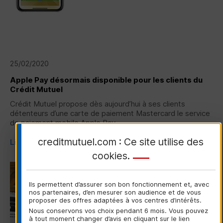
25/02/2020
Apple Pay désormais disponible pour les clients du
Crédit Mutuel
Crédit Mutuel propose dès aujourd’hui à ses clients
détenteurs d’une carte de paiement Mastercard le service
de paiement mobile Apple Pay...
creditmutuel.com : Ce site utilise des
Lire la suite
cookies
.
ACTUALITÉ BANCAIRE
Ils permettent d’assurer son bon fonctionnement et, avec
nos partenaires, d’en mesurer son audience et de vous
proposer des offres adaptées à vos centres d’intérêts.
Nous conservons vos choix pendant 6 mois. Vous pouvez
à tout moment changer d’avis en cliquant sur le lien