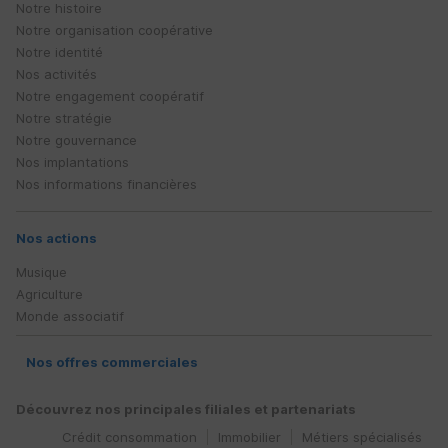
Notre histoire
Notre organisation coopérative
Notre identité
Nos activités
Notre engagement coopératif
Notre stratégie
Notre gouvernance
Nos implantations
Nos informations financières
Nos actions
Musique
Agriculture
Monde associatif
Nos offres commerciales
Découvrez nos principales filiales et partenariats
Crédit consommation
Immobilier
Métiers spécialisés