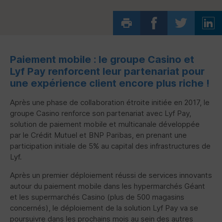
Paiement mobile : le groupe Casino et
Lyf Pay renforcent leur partenariat pour
une expérience client encore plus riche !
Après une phase de collaboration étroite initiée en 2017, le
groupe Casino renforce son partenariat avec Lyf Pay,
solution de paiement mobile et multicanale développée
par le Crédit Mutuel et BNP Paribas, en prenant une
participation initiale de 5% au capital des infrastructures de
Lyf.
Après un premier déploiement réussi de services innovants
autour du paiement mobile dans les hypermarchés Géant
et les supermarchés Casino (plus de 500 magasins
concernés), le déploiement de la solution Lyf Pay va se
poursuivre dans les prochains mois au sein des autres