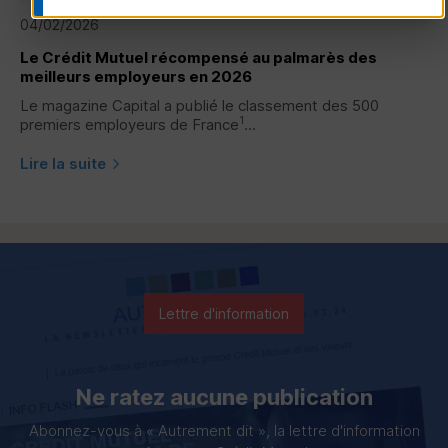
04/02/2026
Le Crédit Mutuel récompensé au palmarès des
meilleurs employeurs en 2026
Le magazine Capital a publié le classement des 500
1
premiers employeurs de France
...
Lire la suite
Lettre d'information
Ne ratez aucune publication
Abonnez-vous à « Autrement dit », la lettre d'information