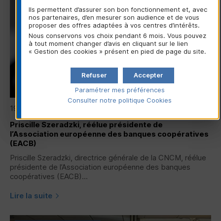
Ils permettent d’assurer son bon fonctionnement et, avec
nos partenaires, d’en mesurer son audience et de vous
proposer des offres adaptées à vos centres d’intérêts.
Nous conservons vos choix pendant 6 mois. Vous pouvez
à tout moment changer d’avis en cliquant sur le lien
« Gestion des cookies » présent en pied de page du site.
Refuser
Accepter
Paramétrer mes préférences
Consulter notre politique
Cookies
19/06/2026
Priscille Szeradzki, réélue présidente de
l’Association européenne des banques coopératives
(
EACB
)
Priscille Szeradzki, directrice générale de la
CNCM
, réélue
présidente de l’Association européenne des banques
coopératives (
EACB
)...
Lire la suite