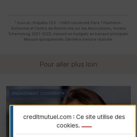
1
Source : Enquête CES - CNRS Université Paris 1 Panthéon-
Sorbonne et Centre de Recherche sur les Associations, Viviane
Tchernonog, 2021-2022, mesure en budgets en banque principale.
Mesure quinquennale. Dernière mesure réalisée.
Pour aller plus loin
ENGAGEMENT COOPÉRATIF
creditmutuel.com : Ce site utilise des
cookies
.