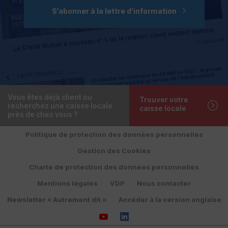
S’abonner à la lettre d'information
Vous êtes déjà client ou
Trouver votre
recherchez une caisse locale
caisse locale
près de chez vous ?
Politique de protection des données personnelles
Gestion des Cookies
Charte de protection des données personnelles
Mentions légales
VDP
Nous contacter
Newsletter « Autrement dit »
Accéder à la version anglaise