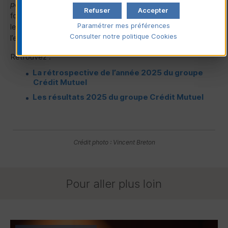
peu de l’art de la mosaïque »
. Une image qui résume la
Refuser
Accepter
force du Groupe : chaque pièce est essentielle, et c’est
Paramétrer mes préférences
leur assemblage qui fait la richesse et la solidité de
Consulter notre politique
Cookies
l’ensemble.
Retrouvez :
La rétrospective de l’année 2025 du groupe
Crédit Mutuel
Les résultats 2025 du groupe Crédit Mutuel
Crédit photo : Vincent Breton
Pour aller plus loin