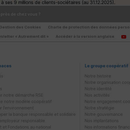
 ses 9 millions de clients-sociétaires (au 31.12.2025).
 près de chez vous ?
Gestion des Cookies
Charte de protection des données perso
sletter « Autrement dit »
Accéder à la version anglaise
paces
Le groupe coopératif
és
Notre histoire
Notre organisation coo
es
Notre identité
r notre démarche
RSE
Nos activités
e notre modèle coopératif
Notre engagement coo
ur l’environnement
Notre stratégie
per la banque responsable et solidaire
Notre gouvernance
 employeur responsable
Nos implantations
 et Fondations au national
Nos informations financ