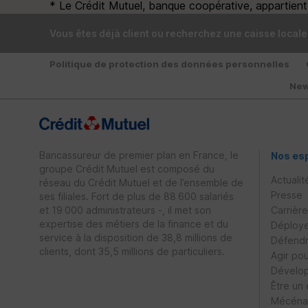
* Le Crédit Mutuel, banque coopérative, appartient à
Vous êtes déjà client ou recherchez une caisse locale
Politique de protection des données personnelles
New
Bancassureur de premier plan en France, le
Nos es
groupe Crédit Mutuel est composé du
Actualit
réseau du Crédit Mutuel et de l’ensemble de
Presse
ses filiales. Fort de plus de 88 600 salariés
et 19 000 administrateurs -, il met son
Carrièr
expertise des métiers de la finance et du
Déploye
service à la disposition de 38,8 millions de
Défendr
clients, dont 35,5 millions de particuliers.
Agir po
Dévelop
Être un
Mécénat