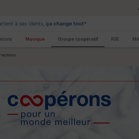
tient à ses clients,
ça change tout*
ations
Musique
Groupe coopératif
RSE
Mé
'actions