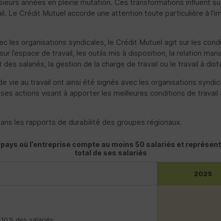
sieurs années en pleine mutation. Ces transformations influent 
vail. Le Crédit Mutuel accorde une attention toute particulière à l
ec les organisations syndicales, le Crédit Mutuel agit sur les condit
l’espace de travail, les outils mis à disposition, la relation mana
 salariés, la gestion de la charge de travail ou le travail à dist
de vie au travail ont ainsi été signés avec les organisations synd
s actions visant à apporter les meilleures conditions de travail
ans les rapports de durabilité des groupes régionaux.
 pays où l’entreprise compte au moins 50 salariés et représen
total de ses salariés
2025
10 % des salariés