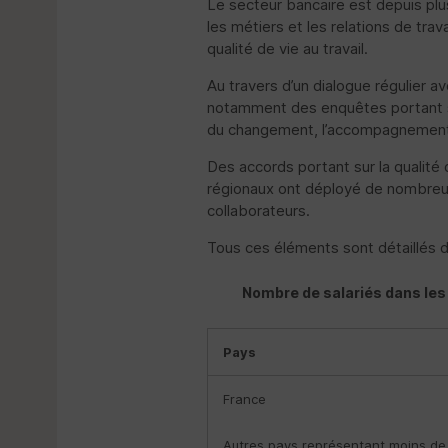
Le secteur bancaire est depuis plu
les métiers et les relations de tra
qualité de vie au travail.
Au travers d’un dialogue régulier av
notamment des enquêtes portant sur 
du changement, l’accompagnement des
Des accords portant sur la qualité 
régionaux ont déployé de nombreuse
collaborateurs.
Tous ces éléments sont détaillés d
Nombre de salariés dans les
Pays
France
Autres pays représentant moins de 