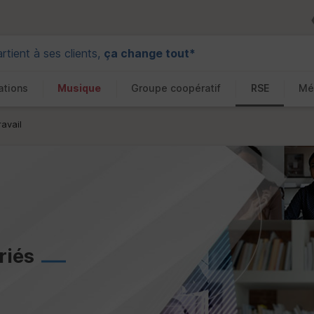
tient à ses clients,
ça change tout*
ations
Musique
Groupe coopératif
RSE
Mé
ravail
riés