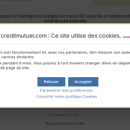
 pays où l’entreprise compte au moins 50 salariés et représen
total de ses salariés
2025
creditmutuel.com : Ce site utilise des
cookies
.
 Groupe dans l’année
son bon fonctionnement et, avec nos partenaires, d’en mesurer son aud
centres d’intérêts.
 pendant 6 mois. Vous pouvez à tout moment changer d’avis en cliquant
 de page du site.
Refuser
Accepter
es entrées et sorties de salariés.
Paramétrer mes préférences
iquement les salariés ayant quitté le groupe durant l’année.
Consulter notre politique
Cookies
d’essai ont été intégrées aux sorties des salariés).
En savoir plus sur :
Nos publications
ESG