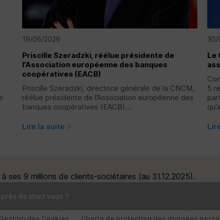
19/06/2026
30/
Priscille Szeradzki, réélue présidente de
Le 
l’Association européenne des banques
ass
coopératives (
EACB
)
Con
Priscille Szeradzki, directrice générale de la
CNCM
,
5 r
e
réélue présidente de l’Association européenne des
par
banques coopératives (
EACB
)...
qu’
Lire la suite
Lir
 ses 9 millions de clients-sociétaires (au 31.12.2025).
 près de chez vous ?
Gestion des Cookies
Charte de protection des données perso