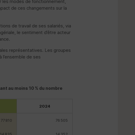
sur les modes de fonctionnement,
’impact de ces changements sur la
ions de travail de ses salariés, via
gériale, le sentiment d’être acteur
ance.
icales représentatives. Les groupes
 à l’ensemble de ses
tant au moins 10 % du nombre
2024
77 810
76 505
14 835
14 352