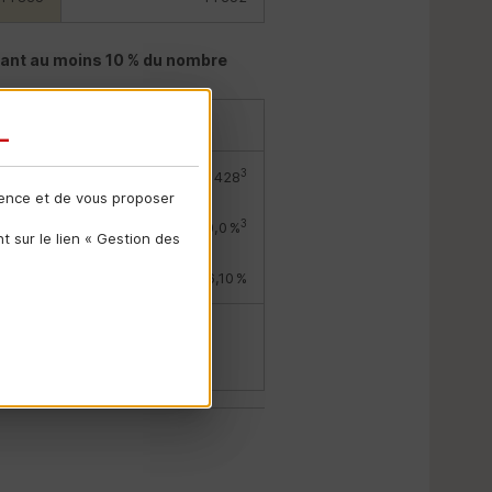
tant au moins 10 % du nombre
2024
3
5 411
5 428
ience et de vous proposer
3
6,1 %
10,0 %
 sur le lien « Gestion des
5,96 %
6,10 %