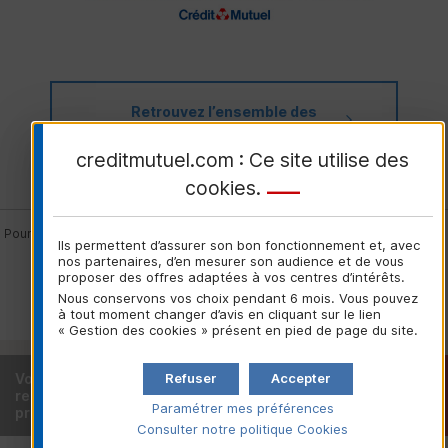
Retrouvez l’ensemble des
nommés de cette édition 2023
creditmutuel.com : Ce site utilise des
cookies
.
Pour plus d'informations sur les Victoires de la Musique, rendez-vous sur :
Ils permettent d’assurer son bon fonctionnement et, avec
nos partenaires, d’en mesurer son audience et de vous
proposer des offres adaptées à vos centres d’intérêts.
Nous conservons vos choix pendant 6 mois. Vous pouvez
à tout moment changer d’avis en cliquant sur le lien
« Gestion des cookies » présent en pied de page du site.
Refuser
Accepter
Vous êtes déjà client ou
Trouver votre
recherchez une caisse locale
caisse locale
Paramétrer mes préférences
près de chez vous ?
Consulter notre politique
Cookies