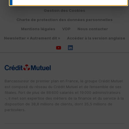
Politique de protection des données personnelles
Gestion des Cookies
Charte de protection des données personnelles
Mentions légales
VDP
Nous contacter
Newsletter « Autrement dit »
Accéder à la version anglaise
Bancassureur de premier plan en France, le groupe Crédit Mutuel
est composé du réseau du Crédit Mutuel et de l’ensemble de ses
filiales. Fort de plus de 88 600 salariés et 19 000 administrateurs
-, il met son expertise des métiers de la finance et du service à la
disposition de 38,8 millions de clients, dont 35,5 millions de
particuliers.