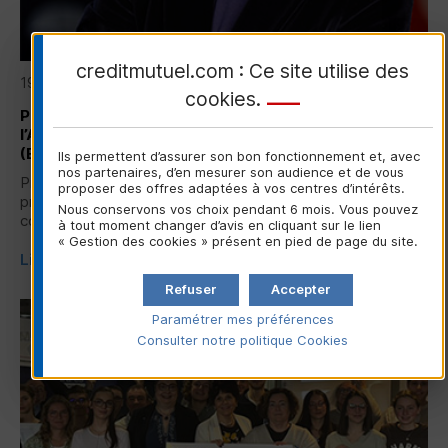
creditmutuel.com : Ce site utilise des
19/06/2026
cookies
.
Priscille Szeradzki, réélue présidente de
l’Association européenne des banques coopératives
(
EACB
)
Ils permettent d’assurer son bon fonctionnement et, avec
nos partenaires, d’en mesurer son audience et de vous
Priscille Szeradzki, directrice générale de la
CNCM
, réélue
proposer des offres adaptées à vos centres d’intérêts.
présidente de l’Association européenne des banques
Nous conservons vos choix pendant 6 mois. Vous pouvez
coopératives (
EACB
)...
à tout moment changer d’avis en cliquant sur le lien
« Gestion des cookies » présent en pied de page du site.
Lire la suite
Refuser
Accepter
Paramétrer mes préférences
ENGAGEMENT SOCIÉTAL
Consulter notre politique
Cookies