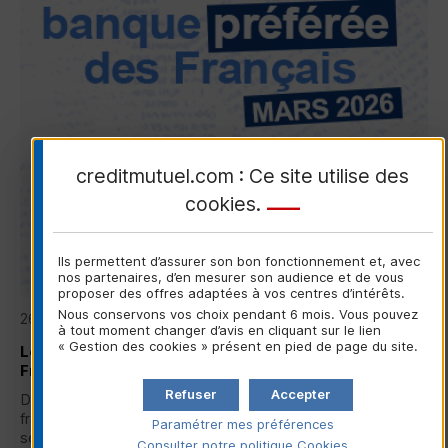
creditmutuel.com : Ce site utilise des
cookies
.
Ils permettent d’assurer son bon fonctionnement et, avec
nos partenaires, d’en mesurer son audience et de vous
proposer des offres adaptées à vos centres d’intérêts.
Nous conservons vos choix pendant 6 mois. Vous pouvez
26/03/2026
à tout moment changer d’avis en cliquant sur le lien
« Gestion des cookies » présent en pied de page du site.
Le Crédit Mutuel reste la banque préférée des
Français
Refuser
Accepter
Dans le dernier baromètre d’image des entreprises
1
françaises
, le Crédit Mutuel confirme sa première place au
Paramétrer mes préférences
sein du secteur bancaire...
Consulter notre politique
Cookies