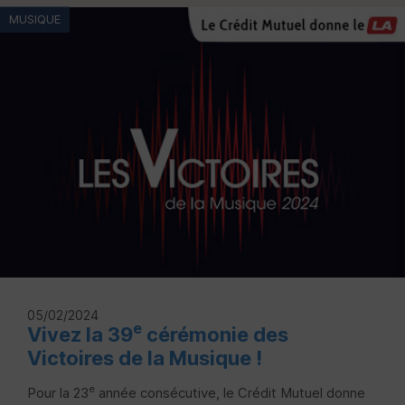
MUSIQUE
05/02/2024
e
Vivez la 39
cérémonie des
Victoires de la Musique !
e
Pour la 23
année consécutive, le Crédit Mutuel donne