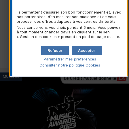
15/12/2023
Prodiges fête ses 10 ans !
Ils permettent d’assurer son bon fonctionnement et, avec
nos partenaires, d’en mesurer son audience et de vous
proposer des offres adaptées à vos centres d’intérêts.
L’émission qui met en lumière des jeunes talents,
Nous conservons vos choix pendant 6 mois. Vous pouvez
virtuoses du classique revient sur les écrans à partir du
à tout moment changer d’avis en cliquant sur le lien
jeudi 21 décembre sur France 2 pour 3 émissions
« Gestion des cookies » présent en pied de page du site.
exceptionnelles : deux demi-finales et une finale...
Refuser
Accepter
Lire la suite
Paramétrer mes préférences
Consulter notre politique
Cookies
MUSIQUE