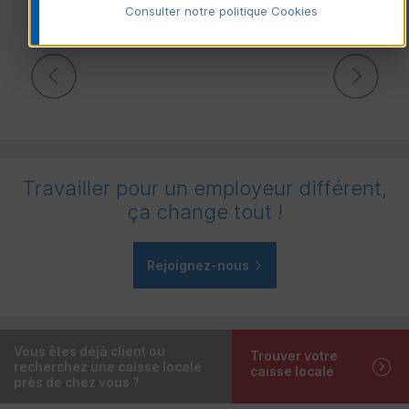
Consulter notre politique
Cookies
Commercial
Travailler pour un employeur différent,
ça change tout !
Rejoignez-nous
Maxime, Chargé de clientèle professionnels
Vous êtes déjà client ou
Trouver votre
recherchez une caisse locale
caisse locale
près de chez vous ?