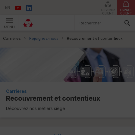
EN
DEVENIR
ESPACE
CLIENT
CLIENT
MENU
Vous êtes ici:
Carrières
Rejoignez-nous
Recouvrement et contentieux
Carrières
Recouvrement et contentieux
Découvrez nos métiers siège