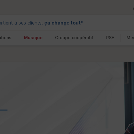
tient à ses clients,
ça change tout*
ations
Musique
Groupe coopératif
RSE
Méc