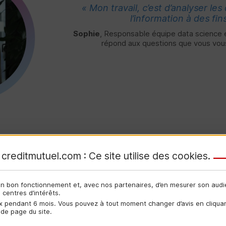
« Mon travail, c’est d’analyser le
l’information à des fin
Sophie
, Responsable équipe data science 
répond aux questions que vous vous
creditmutuel.com : Ce site utilise des
cookies
.
écouvrez nos autres métie
son bon fonctionnement et, avec nos partenaires, d’en mesurer son aud
centres d’intérêts.
 pendant 6 mois. Vous pouvez à tout moment changer d’avis en cliquant
 de page du site.