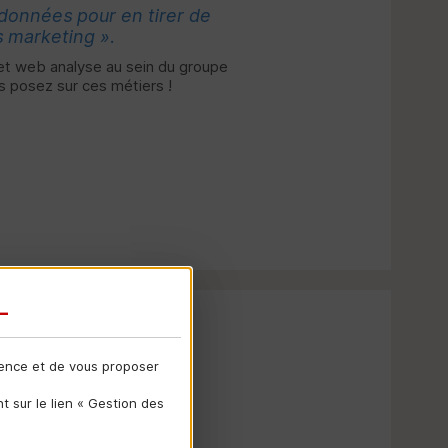
s données pour en tirer de
s marketing ».
et web analyse au sein du groupe
 posez sur ces métiers !
rs
ience et de vous proposer
 sur le lien « Gestion des