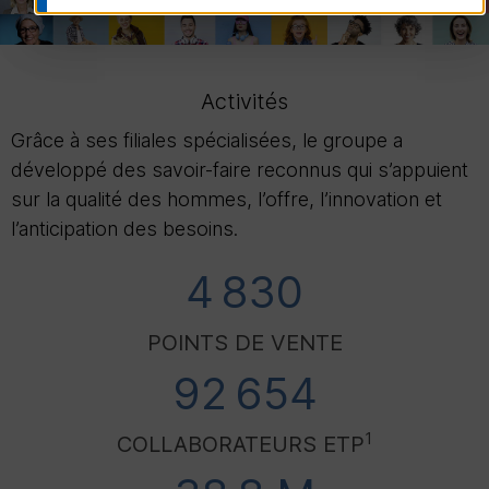
Activités
Grâce à ses filiales spécialisées, le groupe a
développé des savoir-faire reconnus qui s’appuient
sur la qualité des hommes, l’offre, l’innovation et
l’anticipation des besoins.
4 830
POINTS DE VENTE
92 654
1
COLLABORATEURS
ETP