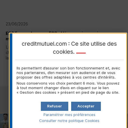
23/06/2026
ESS
France lance : « ESS - L’économie en mieux », une
marque unique soutenue par le Crédit Mutuel
creditmutuel.com : Ce site utilise des
La nouvelle marque commune portée par
ESS
France, la
cookies
.
chambre représentative de l'Économie Sociale et Solidaire,
lancée ce 23 juin 2026...
Ils permettent d’assurer son bon fonctionnement et, avec
Lire la suite
nos partenaires, d’en mesurer son audience et de vous
proposer des offres adaptées à vos centres d’intérêts.
Nous conservons vos choix pendant 6 mois. Vous pouvez
à tout moment changer d’avis en cliquant sur le lien
« Gestion des cookies » présent en pied de page du site.
Voir toutes les actualités
Refuser
Accepter
Paramétrer mes préférences
Consulter notre politique
Cookies