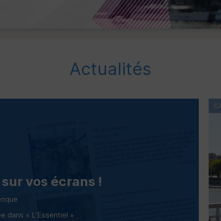
Actualités
C
 sur vos écrans !
érique
 dans « L’Essentiel »