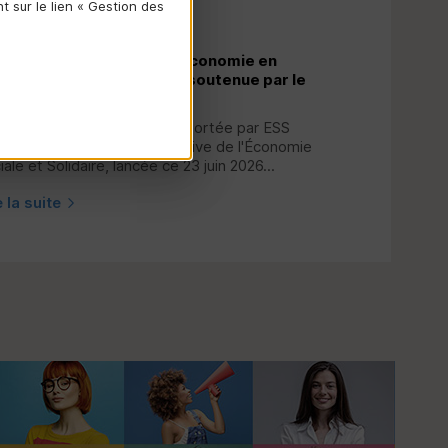
 sur le lien « Gestion des
06/2026
S
France lance : « ESS - L’économie en
ux », une marque unique soutenue par le
dit Mutuel
nouvelle marque commune portée par
ESS
nce, la chambre représentative de l'Économie
iale et Solidaire, lancée ce 23 juin 2026...
e la suite