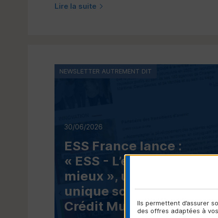
Lire la suite
NEWSLETTER AUTREMENT DIT
30/06/2026
ESS
France lance :
«
ESS
- L’économie en
mieux », une marque
unique soutenue par le
Crédit Mutuel
Ils permettent d’assurer 
des offres adaptées à vos 