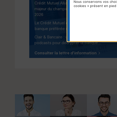
Nous conservons vos choix
Crédit Mutuel Alliance Fédérale, partenaire
cookies » présent en pied
majeur du championnat d’Europe de Cécifoot
2026
Le Crédit Mutuel est une fois de plus la
banque préférée des Français
Clair & Bancaire : une nouvelle série de
podcasts pour décrypter la banque...
Consulter la lettre d'information