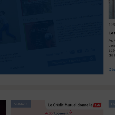
19/
Les
Au 
cen
act
de 
Dé
MUSIQUE
E