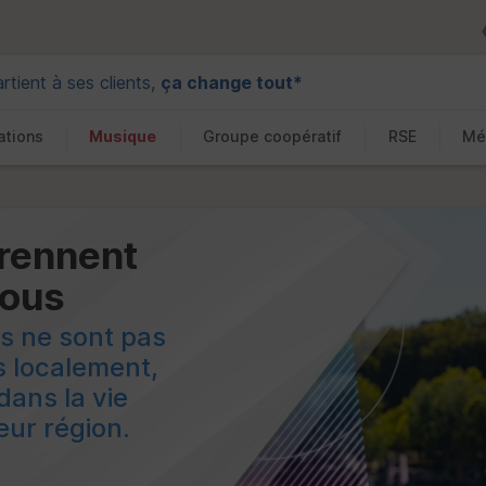
tient à ses clients,
ça change tout*
ations
Musique
Groupe coopératif
RSE
Mé
prennent
vous
ns ne sont pas
es localement,
dans la vie
eur région.