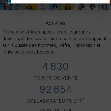
Activités
Grâce à ses filiales spécialisées, le groupe a
développé des savoir-faire reconnus qui s’appuient
sur la qualité des hommes, l’offre, l’innovation et
l’anticipation des besoins.
4 830
POINTS DE VENTE
92 654
1
COLLABORATEURS
ETP