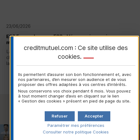
23/06/2026
ESS
France lance : « ESS - L’économie en mieux », une
marque unique soutenue par le Crédit Mutuel
creditmutuel.com : Ce site utilise des
La nouvelle marque commune portée par
ESS
France, la
cookies
.
chambre représentative de l'Économie Sociale et Solidaire,
lancée ce 23 juin 2026...
Ils permettent d’assurer son bon fonctionnement et, avec
Lire la suite
nos partenaires, d’en mesurer son audience et de vous
proposer des offres adaptées à vos centres d’intérêts.
Nous conservons vos choix pendant 6 mois. Vous pouvez
à tout moment changer d’avis en cliquant sur le lien
« Gestion des cookies » présent en pied de page du site.
Voir toutes les actualités
Refuser
Accepter
Paramétrer mes préférences
Consulter notre politique
Cookies