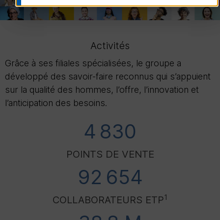
Activités
Grâce à ses filiales spécialisées, le groupe a
développé des savoir-faire reconnus qui s’appuient
sur la qualité des hommes, l’offre, l’innovation et
l’anticipation des besoins.
4 830
POINTS DE VENTE
92 654
1
COLLABORATEURS
ETP