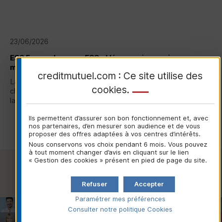
23/06/2026
ESS
France lance : « ESS - L’économie en mieux », une
marque unique soutenue par le Crédit Mutuel
creditmutuel.com : Ce site utilise des
La nouvelle marque commune portée par
ESS
France, la
cookies
.
chambre représentative de l'Économie Sociale et Solidaire,
lancée ce 23 juin 2026...
Ils permettent d’assurer son bon fonctionnement et, avec
Lire la suite
nos partenaires, d’en mesurer son audience et de vous
proposer des offres adaptées à vos centres d’intérêts.
Nous conservons vos choix pendant 6 mois. Vous pouvez
à tout moment changer d’avis en cliquant sur le lien
« Gestion des cookies » présent en pied de page du site.
Voir toutes les actualités
Refuser
Accepter
Paramétrer mes préférences
Consulter notre politique
Cookies