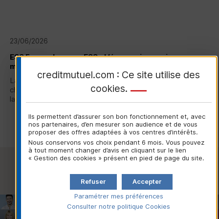
23/06/2026
ESS
France lance : « ESS - L’économie en mieux », une
marque unique soutenue par le Crédit Mutuel
creditmutuel.com : Ce site utilise des
La nouvelle marque commune portée par
ESS
France, la
cookies
.
chambre représentative de l'Économie Sociale et Solidaire,
lancée ce 23 juin 2026...
Ils permettent d’assurer son bon fonctionnement et, avec
Lire la suite
nos partenaires, d’en mesurer son audience et de vous
proposer des offres adaptées à vos centres d’intérêts.
Nous conservons vos choix pendant 6 mois. Vous pouvez
à tout moment changer d’avis en cliquant sur le lien
« Gestion des cookies » présent en pied de page du site.
Voir toutes les actualités
Refuser
Accepter
Paramétrer mes préférences
Consulter notre politique
Cookies