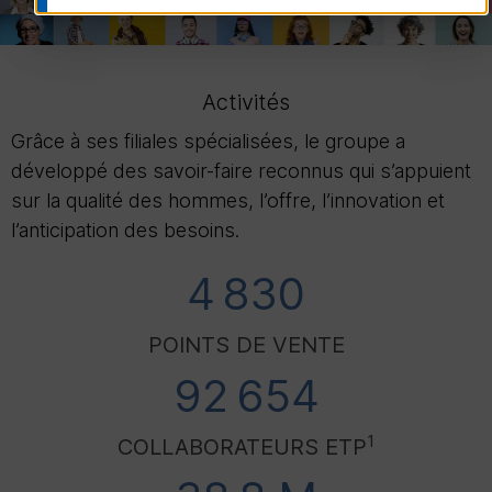
Activités
Grâce à ses filiales spécialisées, le groupe a
développé des savoir-faire reconnus qui s’appuient
sur la qualité des hommes, l’offre, l’innovation et
l’anticipation des besoins.
4 830
POINTS DE VENTE
92 654
1
COLLABORATEURS
ETP