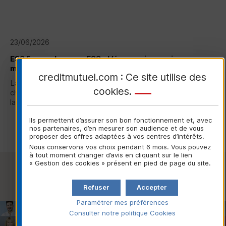
23/06/2026
ESS
France lance : « ESS - L’économie en mieux », une
marque unique soutenue par le Crédit Mutuel
creditmutuel.com : Ce site utilise des
La nouvelle marque commune portée par
ESS
France, la
cookies
.
chambre représentative de l'Économie Sociale et Solidaire,
lancée ce 23 juin 2026...
Ils permettent d’assurer son bon fonctionnement et, avec
Lire la suite
nos partenaires, d’en mesurer son audience et de vous
proposer des offres adaptées à vos centres d’intérêts.
Nous conservons vos choix pendant 6 mois. Vous pouvez
à tout moment changer d’avis en cliquant sur le lien
« Gestion des cookies » présent en pied de page du site.
Voir toutes les actualités
Refuser
Accepter
Paramétrer mes préférences
Consulter notre politique
Cookies