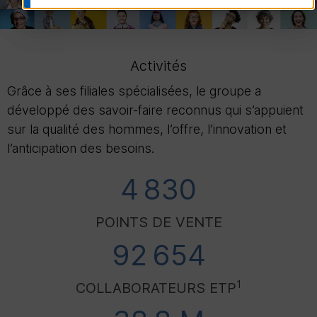
Activités
Grâce à ses filiales spécialisées, le groupe a
développé des savoir-faire reconnus qui s’appuient
sur la qualité des hommes, l’offre, l’innovation et
l’anticipation des besoins.
4 830
POINTS DE VENTE
92 654
1
COLLABORATEURS
ETP