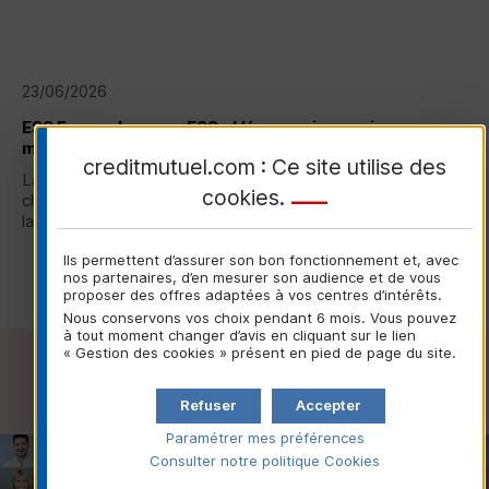
23/06/2026
ESS
France lance : « ESS - L’économie en mieux », une
marque unique soutenue par le Crédit Mutuel
creditmutuel.com : Ce site utilise des
La nouvelle marque commune portée par
ESS
France, la
cookies
.
chambre représentative de l'Économie Sociale et Solidaire,
lancée ce 23 juin 2026...
Ils permettent d’assurer son bon fonctionnement et, avec
Lire la suite
nos partenaires, d’en mesurer son audience et de vous
proposer des offres adaptées à vos centres d’intérêts.
Nous conservons vos choix pendant 6 mois. Vous pouvez
à tout moment changer d’avis en cliquant sur le lien
« Gestion des cookies » présent en pied de page du site.
Voir toutes les actualités
Refuser
Accepter
Paramétrer mes préférences
Consulter notre politique
Cookies