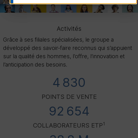
Activités
Grâce à ses filiales spécialisées, le groupe a
développé des savoir-faire reconnus qui s’appuient
sur la qualité des hommes, l’offre, l’innovation et
l’anticipation des besoins.
4 830
POINTS DE VENTE
92 654
1
COLLABORATEURS
ETP