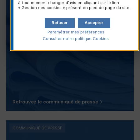
à tout moment changer d’avis en cliquant sur le lien
Kantar Public
« Gestion des cookies » présent en pied de page du site.
Paris, le 21 juin 2021 - À l'occasion de la Fête de la
Refuser
Accepter
Musique 2021, le Crédit Mutuel révèle les résultats
de son étude sur la musique dans la vie des
Paramétrer mes préférences
Français menée avec l'institut Kantar Public...
Consulter notre politique
Cookies
Retrouvez le communiqué de presse
COMMUNIQUÉ DE PRESSE