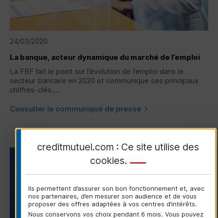
24/03/2020
La banque, acteur dynamique du marché de l’emploi
La FBF fait le point sur l’évolution de l’emploi dans le
secteur bancaire en 2020 et communique ses principaux
chiffres-clés....
Consulter le communiqué de presse
creditmutuel.com : Ce site utilise des
cookies
.
COMMUNIQUÉ DE PRESSE
21/06/2021
Ils permettent d’assurer son bon fonctionnement et, avec
nos partenaires, d’en mesurer son audience et de vous
Fête de la Musique 2021 -
proposer des offres adaptées à vos centres d’intérêts.
Étude Crédit Mutuel /
Nous conservons vos choix pendant 6 mois. Vous pouvez