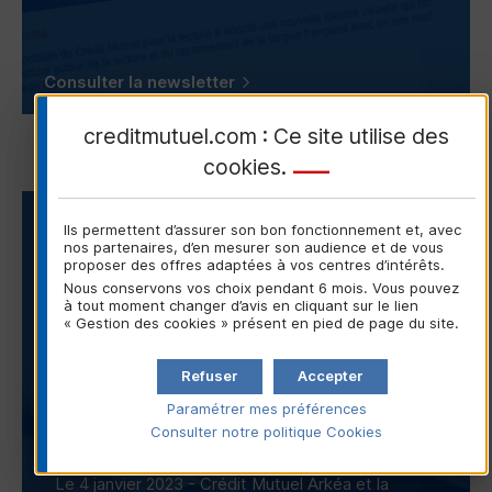
Consulter la newsletter
creditmutuel.com : Ce site utilise des
cookies
.
COMMUNIQUÉ DE PRESSE
Ils permettent d’assurer son bon fonctionnement et, avec
nos partenaires, d’en mesurer son audience et de vous
proposer des offres adaptées à vos centres d’intérêts.
04/01/2023
Nous conservons vos choix pendant 6 mois. Vous pouvez
Communiqué de presse
à tout moment changer d’avis en cliquant sur le lien
« Gestion des cookies » présent en pied de page du site.
commun
Crédit Mutuel Arkéa et
Refuser
Accepter
Confédération Nationale
Paramétrer mes préférences
Consulter notre politique
Cookies
du Crédit Mutuel
Le 4 janvier 2023 - Crédit Mutuel Arkéa et la