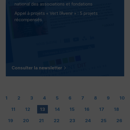
national des associations et fondations
Appel à projets « Vert l’Avenir » : 5 projets
récompensés
Consulter la newsletter
1
2
3
4
5
6
7
8
9
10
11
12
13
14
15
16
17
18
19
20
21
22
23
24
25
26