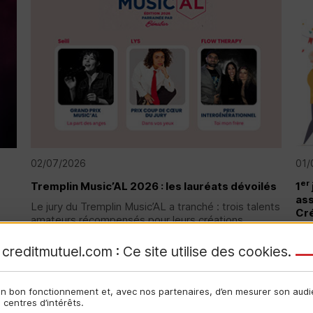
02/07/2026
01/
er
Tremplin Music’AL 2026 : les lauréats dévoilés
1
ass
Le jury du Tremplin Music’AL a tranché : trois talents
Cré
amateurs récompensés pour leurs créations
originales...
Le 
vie
creditmutuel.com : Ce site utilise des
cookies
.
Lire la suite
Lir
son bon fonctionnement et, avec nos partenaires, d’en mesurer son aud
centres d’intérêts.