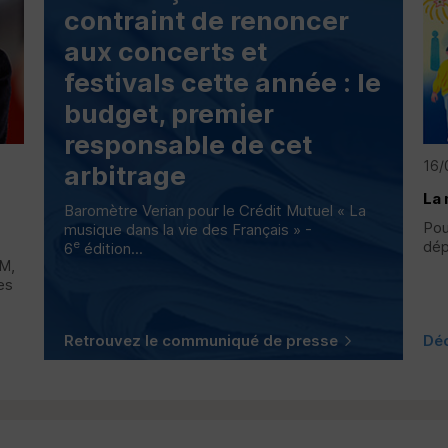
contraint de renoncer
aux concerts et
festivals cette année : le
budget, premier
responsable de cet
16/
arbitrage
La 
Baromètre Verian pour le Crédit Mutuel « La
Pou
musique dans la vie des Français » -
dép
e
6
édition...
M
,
es
Retrouvez le communiqué de presse
Dé