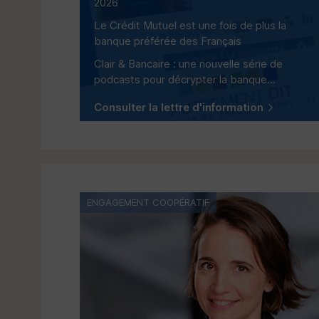
2026
Le Crédit Mutuel est une fois de plus la
banque préférée des Français
Clair & Bancaire : une nouvelle série de
podcasts pour décrypter la banque...
Consulter la lettre d'information
ENGAGEMENT COOPÉRATIF