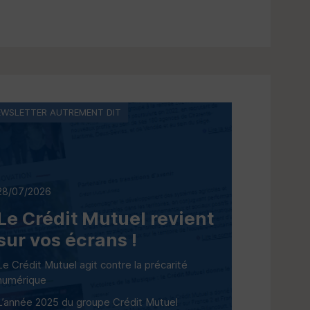
EWSLETTER AUTREMENT DIT
28/07/2026
Le Crédit Mutuel revient
sur vos écrans !
Le Crédit Mutuel agit contre la précarité
numérique
L’année 2025 du groupe Crédit Mutuel