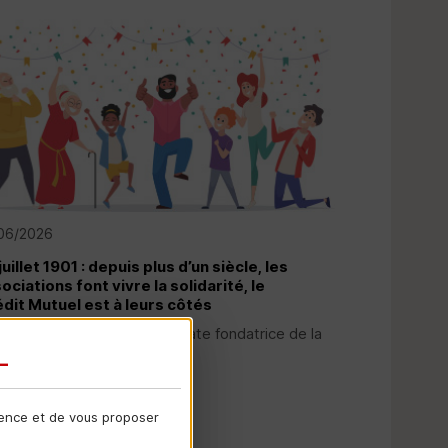
06/2026
juillet 1901 : depuis plus d’un siècle, les
ociations font vivre la solidarité, le
dit Mutuel est à leurs côtés
er
1
juillet 1901 marque une date fondatrice de la
 démocratique française...
e la suite
ience et de vous proposer