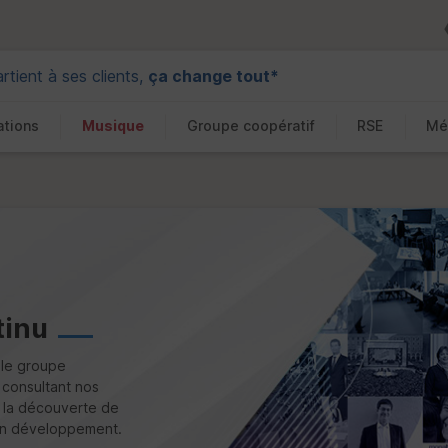
tient à ses clients,
ça change tout*
ations
Musique
Groupe coopératif
RSE
Mé
tinu
 le groupe
n consultant nos
à la découverte de
son développement.