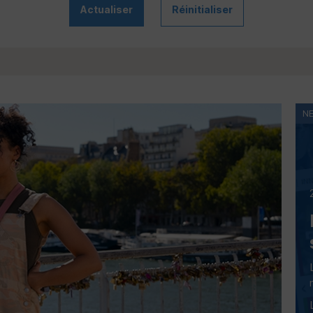
Actualiser
Réinitialiser
N