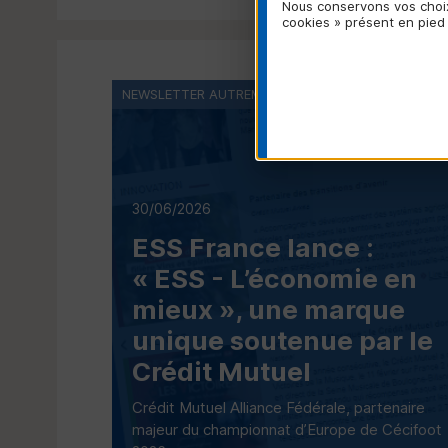
Nous conservons vos choix
cookies » présent en pied
NEWSLETTER AUTREMENT DIT
30/06/2026
ESS
France lance :
«
ESS
- L’économie en
mieux », une marque
unique soutenue par le
Crédit Mutuel
Crédit Mutuel Alliance Fédérale, partenaire
majeur du championnat d’Europe de Cécifoot