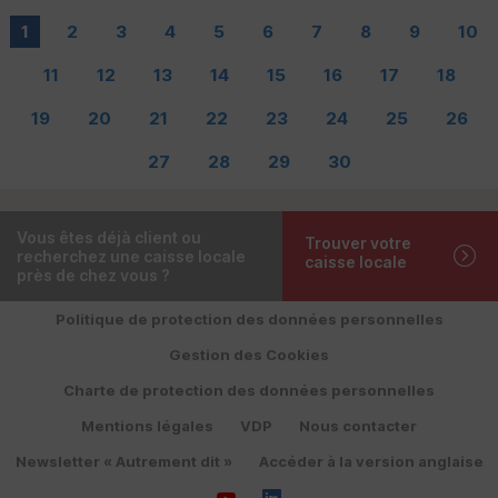
1
2
3
4
5
6
7
8
9
10
11
12
13
14
15
16
17
18
19
20
21
22
23
24
25
26
27
28
29
30
Vous êtes déjà client ou
Trouver votre
recherchez une caisse locale
caisse locale
près de chez vous ?
Politique de protection des données personnelles
Gestion des Cookies
Charte de protection des données personnelles
Mentions légales
VDP
Nous contacter
Newsletter « Autrement dit »
Accéder à la version anglaise