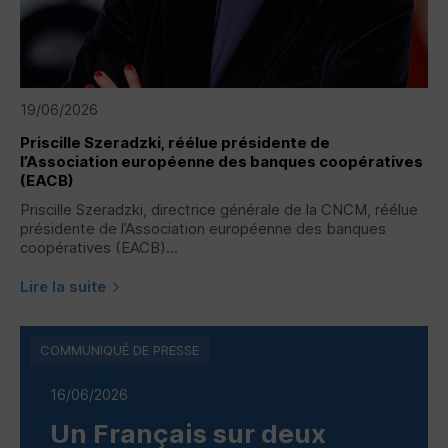
19/06/2026
Priscille Szeradzki, réélue présidente de
l’Association européenne des banques coopératives
(
EACB
)
Priscille Szeradzki, directrice générale de la
CNCM
, réélue
présidente de l’Association européenne des banques
coopératives (
EACB
)...
Lire la suite
COMMUNIQUÉ DE PRESSE
16/06/2026
Un Français sur deux