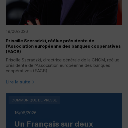
19/06/2026
Priscille Szeradzki, réélue présidente de
l’Association européenne des banques coopératives
(
EACB
)
Priscille Szeradzki, directrice générale de la
CNCM
, réélue
présidente de l’Association européenne des banques
coopératives (
EACB
)...
Lire la suite
COMMUNIQUÉ DE PRESSE
16/06/2026
Un Français sur deux