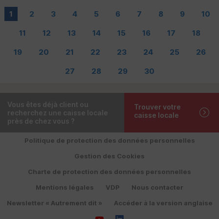
1
2
3
4
5
6
7
8
9
10
11
12
13
14
15
16
17
18
19
20
21
22
23
24
25
26
27
28
29
30
Vous êtes déjà client ou
Trouver votre
recherchez une caisse locale
caisse locale
près de chez vous ?
Politique de protection des données personnelles
Gestion des Cookies
Charte de protection des données personnelles
Mentions légales
VDP
Nous contacter
Newsletter « Autrement dit »
Accéder à la version anglaise